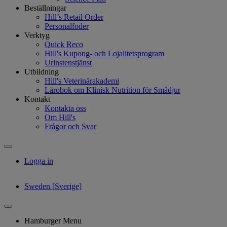
Beställningar
Hill’s Retail Order
Personalfoder
Verktyg
Quick Reco
Hill's Kupong- och Lojalitetsprogram
Urinstenstjänst
Utbildning
Hill's Veterinärakademi
Lärobok om Klinisk Nutrition för Smådjur
Kontakt
Kontakta oss
Om Hill's
Frågor och Svar
Logga in
Sweden [Sverige]
Hamburger Menu