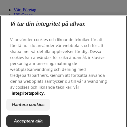
Vårt Företag
HillsPet.se
Vi tar din integritet på allvar.
Beställ foder
Vi använder cookies och liknande tekniker för att
Personalfoder
förstå hur du använder vår webbplats och för att
skapa mer värdefulla upplevelser för dig. Dessa
cookies kan användas för olika ändamål, inklusive
Kundtjänst
personlig annonsering, mätning de
webbplatsanvändning och delning med
Kontakta oss
tredjepartspartners. Genom att fortsätta använda
Frågor och Svar
denna webbplats samtycker du till vår användning
Hill’s 100% nöjdhetsgaranti - återförsäljare
av cookies och liknande tekniker, vår
integritetspolicy.
Copyright ©
Hill's. Alla rättigheter förbehållna.
Juridik och integritetspolicy
Hantera cookies
Villkor
Webbplatskarta
Hantera cookies
Acceptera alla
HPN Engagemangspolicy